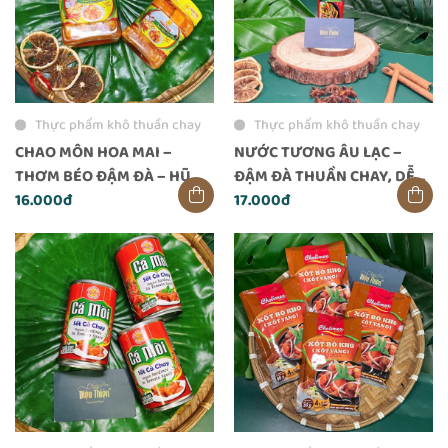
Thực phẩm khô thuần chay
Thực phẩm khô thuần chay
CHAO MÔN HOA MAI –
NƯỚC TƯƠNG ÂU LẠC –
THƠM BÉO ĐẬM ĐÀ – HŨ
ĐẬM ĐÀ THUẦN CHAY, DỄ
200G
16.000đ
PHA CHẾ VÀ NÊM NẾM
17.000đ