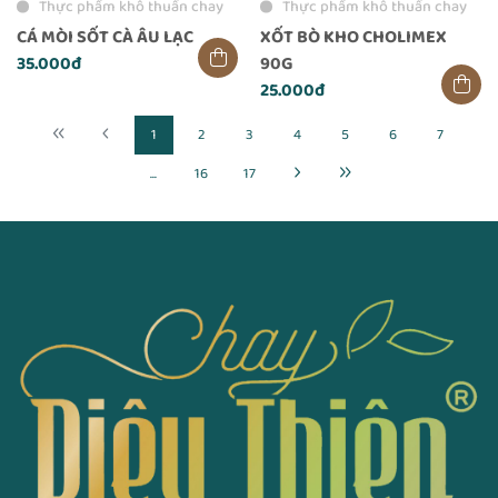
Thực phẩm khô thuần chay
Thực phẩm khô thuần chay
CÁ MÒI SỐT CÀ ÂU LẠC
XỐT BÒ KHO CHOLIMEX
35.000đ
90G
25.000đ
1
2
3
4
5
6
7
...
16
17