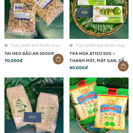
Thực phẩm khô thuần chay
Thực phẩm khô thuần chay
TAI HEO BẢO AN 500GR
TRÀ HOA ATISO 50G –
70.000đ
THANH MÁT, MÁT GAN, DỄ
UỐNG MỖI NGÀY
90.000đ