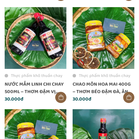
Thực phẩm khô thuần chay
Thực phẩm khô thuần chay
NƯỚC MẮM LINH CHI CHAY
CHAO MÔN HOA MAI 400G
500ML – THƠM ĐẬM VỊ,
– THƠM BÉO ĐẬM ĐÀ, ĂN
DÙNG CHAY AN TOÀN
30.000đ
LÀ GHIỀN
30.000đ