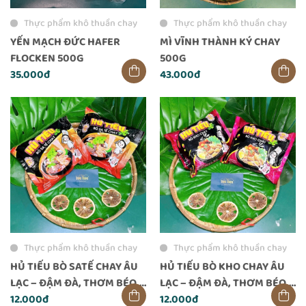
Thực phẩm khô thuần chay
Thực phẩm khô thuần chay
YẾN MẠCH ĐỨC HAFER
MÌ VĨNH THÀNH KÝ CHAY
FLOCKEN 500G
500G
35.000đ
43.000đ
Thực phẩm khô thuần chay
Thực phẩm khô thuần chay
HỦ TIẾU BÒ SATẾ CHAY ÂU
HỦ TIẾU BÒ KHO CHAY ÂU
LẠC – ĐẬM ĐÀ, THƠM BÉO,
LẠC – ĐẬM ĐÀ, THƠM BÉO,
ĂN LIỀN TIỆN LỢI
12.000đ
TIỆN LỢI ĂN LIỀN
12.000đ