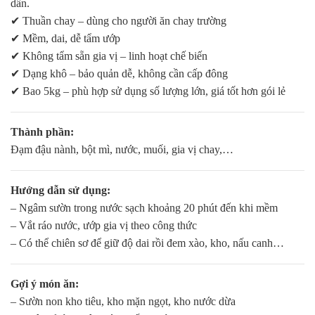
dần.
✔ Thuần chay – dùng cho người ăn chay trường
✔ Mềm, dai, dễ tẩm ướp
✔ Không tẩm sẵn gia vị – linh hoạt chế biến
✔ Dạng khô – bảo quản dễ, không cần cấp đông
✔ Bao 5kg – phù hợp sử dụng số lượng lớn, giá tốt hơn gói lẻ
Thành phần:
Đạm đậu nành, bột mì, nước, muối, gia vị chay,…
Hướng dẫn sử dụng:
– Ngâm sườn trong nước sạch khoảng 20 phút đến khi mềm
– Vắt ráo nước, ướp gia vị theo công thức
– Có thể chiên sơ để giữ độ dai rồi đem xào, kho, nấu canh…
Gợi ý món ăn:
– Sườn non kho tiêu, kho mặn ngọt, kho nước dừa