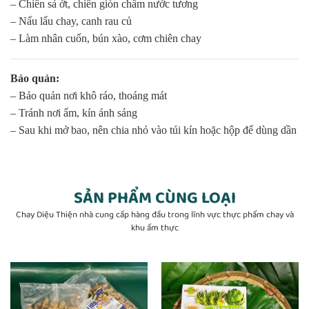
– Chiên sả ớt, chiên giòn chấm nước tương
– Nấu lẩu chay, canh rau củ
– Làm nhân cuốn, bún xào, cơm chiên chay
Bảo quản:
– Bảo quản nơi khô ráo, thoáng mát
– Tránh nơi ẩm, kín ánh sáng
– Sau khi mở bao, nên chia nhỏ vào túi kín hoặc hộp để dùng dần
SẢN PHẨM CÙNG LOẠI
Chay Diệu Thiện nhà cung cấp hàng đầu trong lĩnh vực thực phẩm chay và
khu ẩm thực