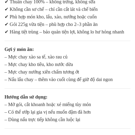
✔ Thuần chay 100% – không trứng, không sữa
✔ Không cần sơ chế – chỉ cần cắt lát và chế biến
✔ Phù hợp món kho, lẩu, xào, nướng hoặc cuốn
✔ Gói 225g vừa tiện – phù hợp cho 2–3 phần ăn
✔ Hàng tiệt trùng – bảo quản tiện lợi, không lo hư hỏng nhanh
Gợi ý món ăn:
– Mực chay xào sa tế, xào rau củ
– Mực chay kho tiêu, kho nước dừa
– Mực chay nướng xiên chấm tương ớt
– Nấu lẩu chay – thêm vào cuối cùng để giữ độ dai ngon
Hướng dẫn sử dụng:
– Mở gói, cắt khoanh hoặc xé miếng tùy món
– Có thể ướp lại gia vị nếu muốn đậm đà hơn
– Dùng nấu trực tiếp không cần luộc lại