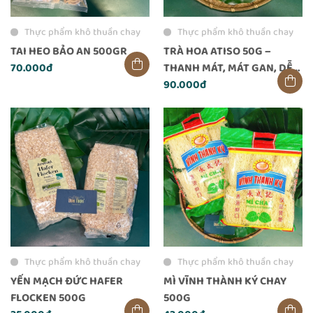
Thực phẩm khô thuần chay
Thực phẩm khô thuần chay
TAI HEO BẢO AN 500GR
TRÀ HOA ATISO 50G –
70.000đ
THANH MÁT, MÁT GAN, DỄ
UỐNG MỖI NGÀY
90.000đ
Thực phẩm khô thuần chay
Thực phẩm khô thuần chay
YẾN MẠCH ĐỨC HAFER
MÌ VĨNH THÀNH KÝ CHAY
FLOCKEN 500G
500G