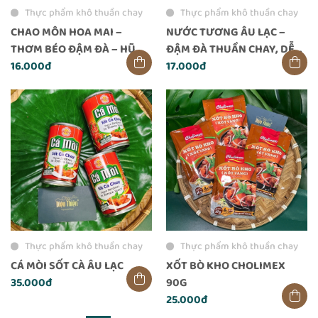
Thực phẩm khô thuần chay
Thực phẩm khô thuần chay
CHAO MÔN HOA MAI –
NƯỚC TƯƠNG ÂU LẠC –
THƠM BÉO ĐẬM ĐÀ – HŨ
ĐẬM ĐÀ THUẦN CHAY, DỄ
200G
16.000đ
PHA CHẾ VÀ NÊM NẾM
17.000đ
Thực phẩm khô thuần chay
Thực phẩm khô thuần chay
CÁ MÒI SỐT CÀ ÂU LẠC
XỐT BÒ KHO CHOLIMEX
35.000đ
90G
25.000đ