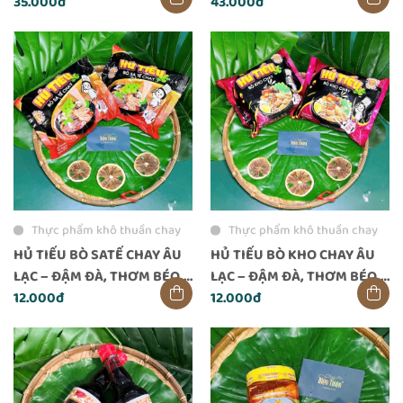
35.000đ
43.000đ
Thực phẩm khô thuần chay
Thực phẩm khô thuần chay
HỦ TIẾU BÒ SATẾ CHAY ÂU
HỦ TIẾU BÒ KHO CHAY ÂU
LẠC – ĐẬM ĐÀ, THƠM BÉO,
LẠC – ĐẬM ĐÀ, THƠM BÉO,
ĂN LIỀN TIỆN LỢI
12.000đ
TIỆN LỢI ĂN LIỀN
12.000đ