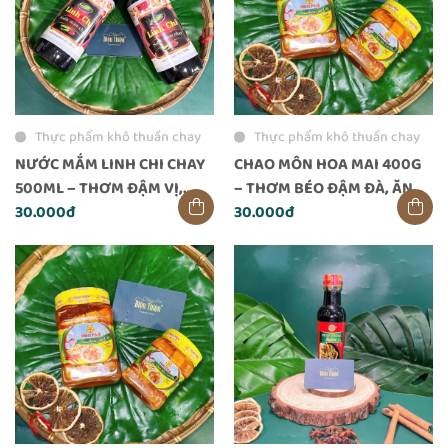
Thực phẩm khô thuần chay
Thực phẩm khô thuần chay
NƯỚC MẮM LINH CHI CHAY
CHAO MÔN HOA MAI 400G
500ML – THƠM ĐẬM VỊ,
– THƠM BÉO ĐẬM ĐÀ, ĂN
DÙNG CHAY AN TOÀN
30.000đ
LÀ GHIỀN
30.000đ