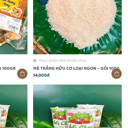
Thực phẩm khô thuần chay
 100GR
MÈ TRẮNG HỮU CƠ LOẠI NGON – GÓI 100G
14.000đ