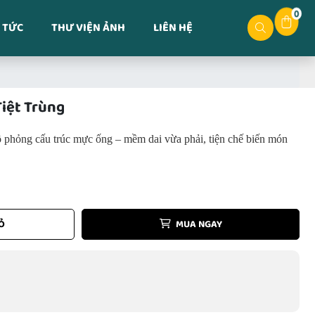
0
 TỨC
THƯ VIỆN ẢNH
LIÊN HỆ
iệt Trùng
phỏng cấu trúc mực ống – mềm dai vừa phải, tiện chế biến món
Ỏ
MUA NGAY