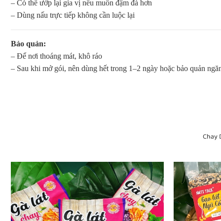
– Có thể ướp lại gia vị nếu muốn đậm đà hơn
– Dùng nấu trực tiếp không cần luộc lại
Bảo quản:
– Để nơi thoáng mát, khô ráo
– Sau khi mở gói, nên dùng hết trong 1–2 ngày hoặc bảo quản ngă
Chay 