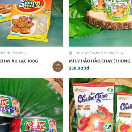
khô thuần chay
Thực phẩm khô thuần chay
CHAY ÂU LẠC 100G
MÌ LY HẢO HẢO CHAY (THÙNG 2
230.000đ