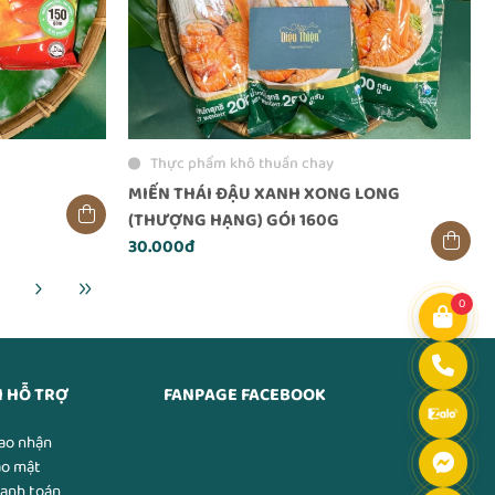
Thực phẩm khô thuần chay
MIẾN THÁI ĐẬU XANH XONG LONG
(THƯỢNG HẠNG) GÓI 160G
30.000đ
0
H HỖ TRỢ
FANPAGE FACEBOOK
ao nhận
ảo mật
hanh toán