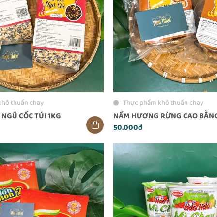
khô thuần chay
Thực phẩm khô thuần chay
 NGŨ CỐC TÚI 1KG
NẤM HƯƠNG RỪNG CAO BẰNG
50.000đ