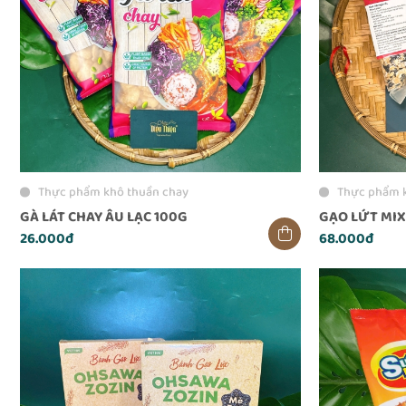
Thực phẩm khô thuần chay
Thực phẩm 
GÀ LÁT CHAY ÂU LẠC 100G
GẠO LỨT MIX
26.000đ
68.000đ