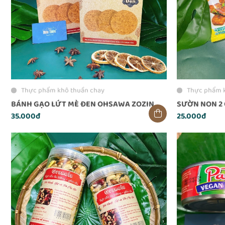
Thực phẩm khô thuần chay
Thực phẩm 
BÁNH GẠO LỨT MÈ ĐEN OHSAWA ZOZIN
SƯỜN NON 2 
35.000đ
25.000đ