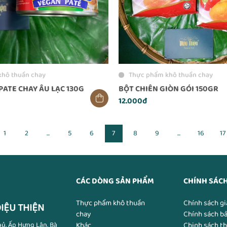
khô thuần chay
Thực phẩm khô thuần chay
PATE CHAY ÂU LẠC 130G
BỘT CHIÊN GIÒN GÓI 150GR
12.000đ
1
2
...
5
6
7
8
9
...
16
17
CÁC DÒNG SẢN PHẨM
CHÍNH SÁC
Thực phẩm khô thuần
Chính sách gi
IỆU THIỆN
chay
Chính sách b
hủ, Ấp Hưng Lân, Bà
Khác
Chinh sách t