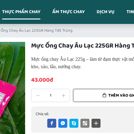
THỰC PHẨM CHAY
ẨM THỰC CHAY
DỊCH VỤ
TIN
Ống Chay Âu Lạc 225GR Hàng Tiệt Trùng
Mực Ống Chay Âu Lạc 225GR Hàng T
Mực ống chay Âu Lạc 225g – làm từ đạm thực vật mô 
kho, xào, lẩu, nướng chay.
43.000đ
THÊM VÀO GI
Chia sẻ: