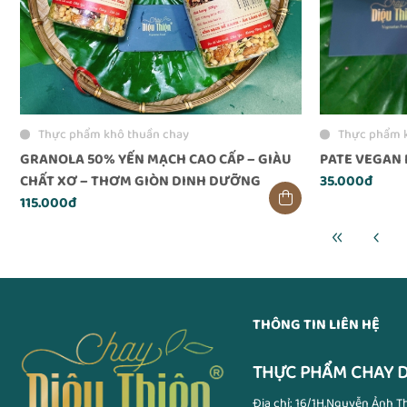
Thực phẩm khô thuần chay
Thực phẩm 
GRANOLA 50% YẾN MẠCH CAO CẤP – GIÀU
PATE VEGAN 
CHẤT XƠ – THƠM GIÒN DINH DƯỠNG
35.000đ
115.000đ
THÔNG TIN LIÊN HỆ
THỰC PHẨM CHAY D
Địa chỉ: 16/1H,Nguyễn Ảnh T