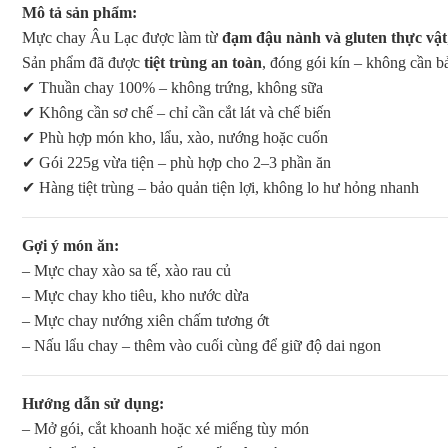
Mô tả sản phẩm:
Mực chay Âu Lạc được làm từ
đạm đậu nành và gluten thực vật
Sản phẩm đã được
tiệt trùng an toàn
, đóng gói kín – không cần bả
✔ Thuần chay 100% – không trứng, không sữa
✔ Không cần sơ chế – chỉ cần cắt lát và chế biến
✔ Phù hợp món kho, lẩu, xào, nướng hoặc cuốn
✔ Gói 225g vừa tiện – phù hợp cho 2–3 phần ăn
✔ Hàng tiệt trùng – bảo quản tiện lợi, không lo hư hỏng nhanh
Gợi ý món ăn:
– Mực chay xào sa tế, xào rau củ
– Mực chay kho tiêu, kho nước dừa
– Mực chay nướng xiên chấm tương ớt
– Nấu lẩu chay – thêm vào cuối cùng để giữ độ dai ngon
Hướng dẫn sử dụng:
– Mở gói, cắt khoanh hoặc xé miếng tùy món