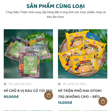
SẢN PHẨM CÙNG LOẠI
Chay Diệu Thiện nhà cung cấp hàng đầu trong lĩnh vực thực phẩm chay và
khu ẩm thực
Mì, phở, hủ tiếu...
Mì, phở, hủ tiếu...
MÌ CHŨ 8 VỊ RAU CỦ TÚI 1KG
MÌ TRỘN PHÔ MAI OTOKI
95.000đ
75G (KHÔNG CAY) – BÉO
THƠM NGẬY NGẬY, PHÙ
13.000đ
HỢP CẢ TRẺ NHỎ