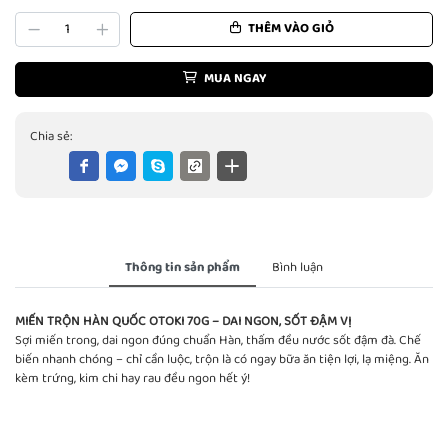
THÊM VÀO GIỎ
MUA NGAY
Chia sẻ:
Thông tin sản phẩm
Bình luận
MIẾN TRỘN HÀN QUỐC OTOKI 70G – DAI NGON, SỐT ĐẬM VỊ
Sợi miến trong, dai ngon đúng chuẩn Hàn, thấm đều nước sốt đậm đà. Chế
biến nhanh chóng – chỉ cần luộc, trộn là có ngay bữa ăn tiện lợi, lạ miệng. Ăn
kèm trứng, kim chi hay rau đều ngon hết ý!