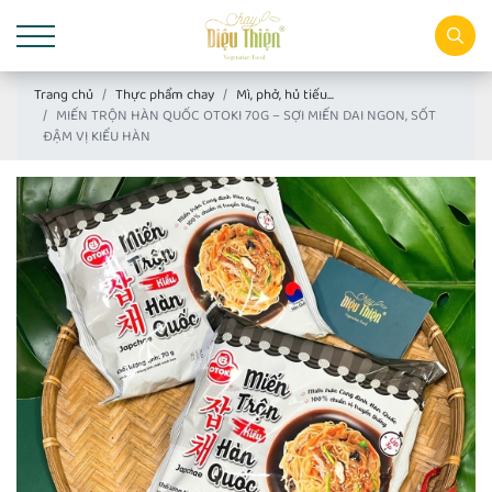
Trang chủ
Thực phẩm chay
Mì, phở, hủ tiếu...
MIẾN TRỘN HÀN QUỐC OTOKI 70G – SỢI MIẾN DAI NGON, SỐT
ĐẬM VỊ KIỂU HÀN