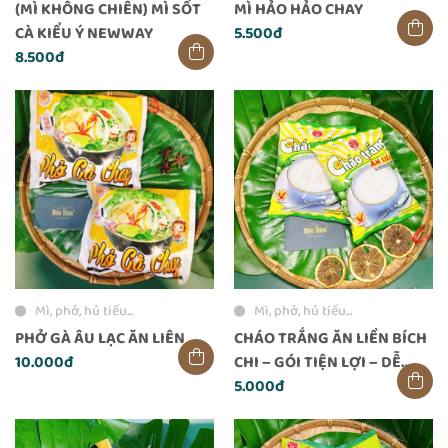
(MÌ KHÔNG CHIÊN) MÌ SỐT
MÌ HẢO HẢO CHAY
CÀ KIỂU Ý NEWWAY
5.500đ
8.500đ
Mì, phở, hủ tiếu...
Mì, phở, hủ tiếu...
PHỞ GÀ ÂU LẠC ĂN LIÊN
CHÁO TRẮNG ĂN LIỀN BÍCH
10.000đ
CHI – GÓI TIỆN LỢI – DỄ
TIÊU, NHẸ BỤNG
5.000đ