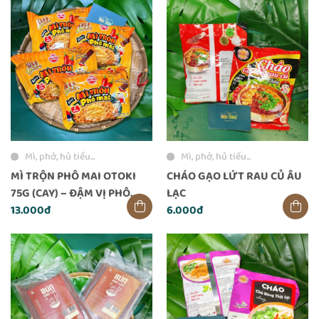
Mì, phở, hủ tiếu...
Mì, phở, hủ tiếu...
MÌ TRỘN PHÔ MAI OTOKI
CHÁO GẠO LỨT RAU CỦ ÂU
75G (CAY) – ĐẬM VỊ PHÔ
LẠC
MAI, CAY NHẸ KÍCH THÍCH
13.000đ
6.000đ
VỊ GIÁC