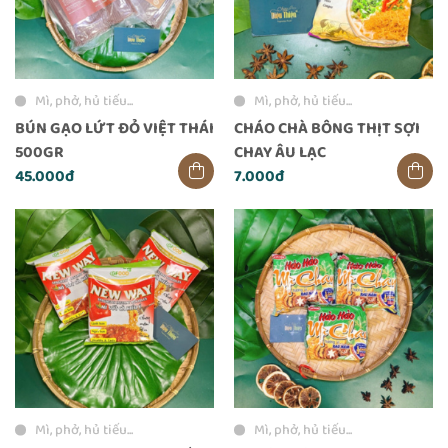
Mì, phở, hủ tiếu...
Mì, phở, hủ tiếu...
BÚN GẠO LỨT ĐỎ VIỆT THÁI
CHÁO CHÀ BÔNG THỊT SỢI
500GR
CHAY ÂU LẠC
45.000đ
7.000đ
Mì, phở, hủ tiếu...
Mì, phở, hủ tiếu...