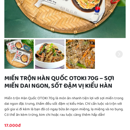
MIẾN TRỘN HÀN QUỐC OTOKI 70G – SỢI
MIẾN DAI NGON, SỐT ĐẬM VỊ KIỂU HÀN
Miến trộn Hàn Quốc OTOKI 70g là món ăn nhanh tiện lợi với sợi miến trong
dai ngon đặc trưng, thấm đều sốt đậm vị kiểu Hàn. Chỉ cần luộc và trộn với
gói gia vị đi kèm là bạn đã có ngay bữa ăn ngon miệng, lạ miệng và no bụng.
Có thể ăn kèm trứng, kim chi hoặc rau luộc càng thêm hấp dẫn!
17.000đ