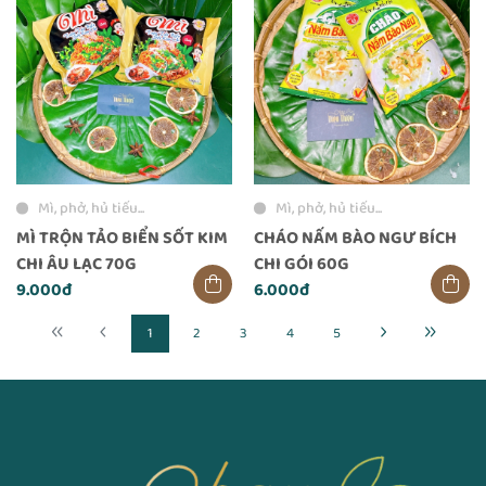
Mì, phở, hủ tiếu...
Mì, phở, hủ tiếu...
MÌ TRỘN TẢO BIỂN SỐT KIM
CHÁO NẤM BÀO NGƯ BÍCH
CHI ÂU LẠC 70G
CHI GÓI 60G
9.000đ
6.000đ
1
2
3
4
5