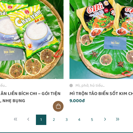
ếu...
Mì, phở, hủ tiếu...
N LIỀN BÍCH CHI – GÓI TIỆN
MÌ TRỘN TẢO BIỂN SỐT KIM CH
U, NHẸ BỤNG
9.000đ
1
2
3
4
5