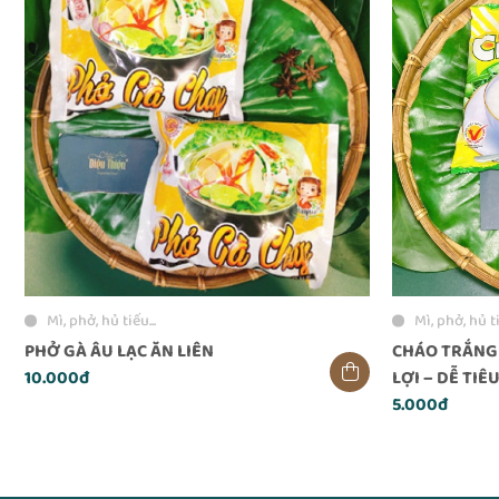
Mì, phở, hủ tiếu...
Mì, phở, hủ ti
PHỞ GÀ ÂU LẠC ĂN LIÊN
CHÁO TRẮNG Ă
10.000đ
LỢI – DỄ TIÊ
5.000đ