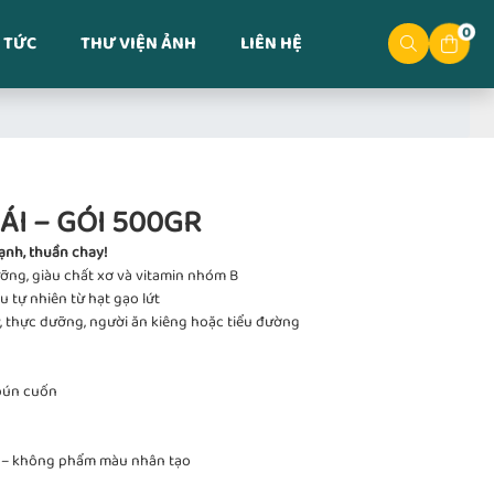
0
 TỨC
THƯ VIỆN ẢNH
LIÊN HỆ
ÁI – GÓI 500GR
ạnh, thuần chay!
dưỡng, giàu chất xơ và vitamin nhóm B
 tự nhiên từ hạt gạo lứt
, thực dưỡng, người ăn kiêng hoặc tiểu đường
 bún cuốn
n – không phẩm màu nhân tạo