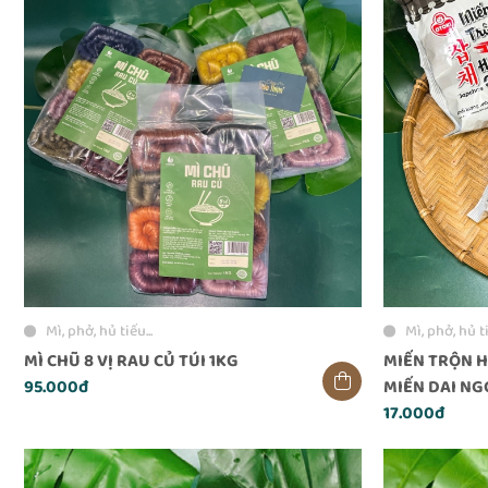
Mì, phở, hủ tiếu...
Mì, phở, hủ ti
MÌ CHŨ 8 VỊ RAU CỦ TÚI 1KG
MIẾN TRỘN H
95.000đ
MIẾN DAI NG
17.000đ