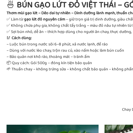
🍜
BÚN GẠO LỨT ĐỎ VIỆT THÁI – G
Thơm mùi gạo lứt – Dẻo dai tự nhiên – Dinh dưỡng lành mạnh, thuần ch
✅ Làm từ
gạo lứt đỏ nguyên cám
– giữ trọn giá trị dinh dưỡng, giàu ch
✅ Không chứa phụ gia, không chất tẩy trắng – màu đỏ nâu tự nhiên từ 
✅ Sợi bún nhỏ, dễ ăn – thích hợp dùng cho người ăn chay, thực dưỡng,
🥢
Cách dùng:
– Luộc bún trong nước sôi 6–8 phút, xả nước lạnh, để ráo
– Dùng với nước lèo chay, trộn rau củ, xào nấm hoặc làm bún cuốn
– Bảo quản nơi khô ráo, thoáng mát – tránh ẩm
📦 Quy cách: Gói 500g – đóng kín tiện bảo quản
🌱 Thuần chay – không trứng sữa – không chất bảo quản – không phẩ
Chay 