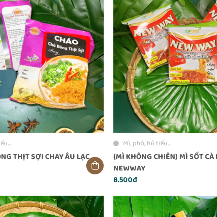
ếu...
Mì, phở, hủ tiếu...
NG THỊT SỢI CHAY ÂU LẠC
(MÌ KHÔNG CHIÊN) MÌ SỐT CÀ 
NEWWAY
8.500đ