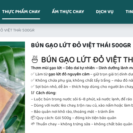
THỰC PHẨM CHAY
ẨM THỰC CHAY
DỊCH VỤ
TIN
Ỏ VIỆT THÁI 500GR
BÚN GẠO LỨT ĐỎ VIỆT THÁI 500GR
🍜
BÚN GẠO LỨT ĐỎ VIỆT TH
Thơm mùi gạo lứt – Dẻo dai tự nhiên – Dinh dưỡng lành m
✅ Làm từ
gạo lứt đỏ nguyên cám
– giữ trọn giá trị dinh 
✅ Không chứa phụ gia, không chất tẩy trắng – màu đỏ nâu
✅ Sợi bún nhỏ, dễ ăn – thích hợp dùng cho người ăn chay
🥢
Cách dùng:
– Luộc bún trong nước sôi 6–8 phút, xả nước lạnh, để ráo
– Dùng với nước lèo chay, trộn rau củ, xào nấm hoặc làm
– Bảo quản nơi khô ráo, thoáng mát – tránh ẩm
📦 Quy cách: Gói 500g – đóng kín tiện bảo quản
🌱 Thuần chay – không trứng sữa – không chất bảo quả