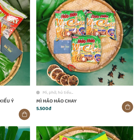
Mì, phở, hủ tiếu...
KIỂU Ý
MÌ HẢO HẢO CHAY
5.500đ