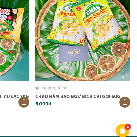
Mì, phở, hủ tiếu...
I ÂU LẠC 70G
CHÁO NẤM BÀO NGƯ BÍCH CHI GÓI 60G
6.000đ
0