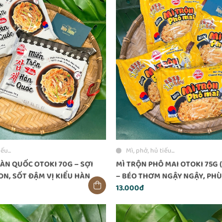
ếu...
Mì, phở, hủ tiếu...
ÀN QUỐC OTOKI 70G – SỢI
MÌ TRỘN PHÔ MAI OTOKI 75G 
ON, SỐT ĐẬM VỊ KIỂU HÀN
– BÉO THƠM NGẬY NGẬY, PHÙ
NHỎ
13.000đ