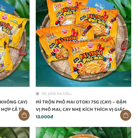
Mì, phở, hủ tiếu...
(KHÔNG CAY)
MÌ TRỘN PHÔ MAI OTOKI 75G (CAY) – ĐẬM
 HỢP CẢ TRẺ
VỊ PHÔ MAI, CAY NHẸ KÍCH THÍCH VỊ GIÁC
13.000đ