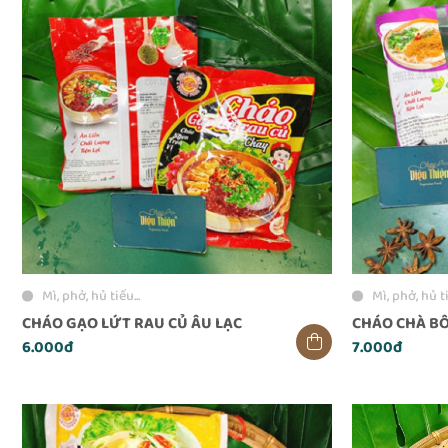
Mì, phở, hủ tiếu...
Mì, phở, hủ ti
CHÁO GẠO LỨT RAU CỦ ÂU LẠC
CHÁO CHÀ BÔ
6.000đ
7.000đ