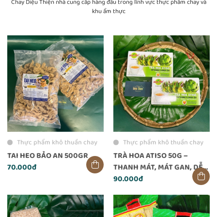
Chay Diệu Thiện nhà cung cấp hàng đầu trong lĩnh vực thực phẩm chay và
khu ẩm thực
Thực phẩm khô thuần chay
Thực phẩm khô thuần chay
TAI HEO BẢO AN 500GR
TRÀ HOA ATISO 50G –
70.000đ
THANH MÁT, MÁT GAN, DỄ
UỐNG MỖI NGÀY
90.000đ