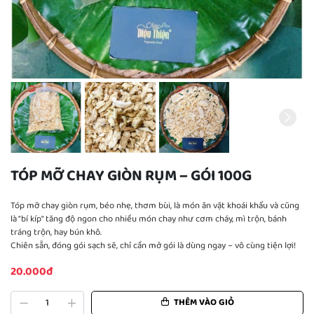
TÓP MỠ CHAY GIÒN RỤM – GÓI 100G
Tóp mỡ chay giòn rụm, béo nhẹ, thơm bùi, là món ăn vặt khoái khẩu và cũng
là "bí kíp" tăng độ ngon cho nhiều món chay như cơm cháy, mì trộn, bánh
tráng trộn, hay bún khô.
Chiên sẵn, đóng gói sạch sẽ, chỉ cần mở gói là dùng ngay – vô cùng tiện lợi!
20.000đ
THÊM VÀO GIỎ