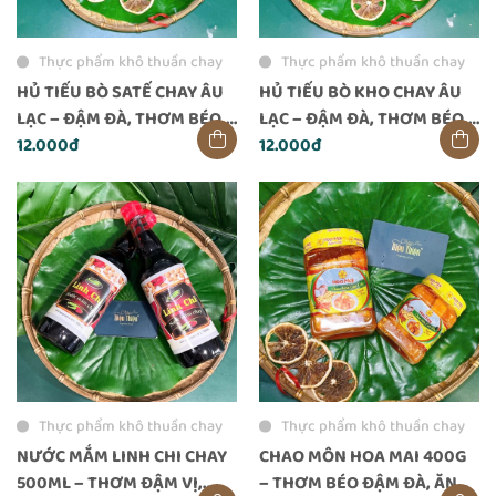
Thực phẩm khô thuần chay
Thực phẩm khô thuần chay
HỦ TIẾU BÒ SATẾ CHAY ÂU
HỦ TIẾU BÒ KHO CHAY ÂU
LẠC – ĐẬM ĐÀ, THƠM BÉO,
LẠC – ĐẬM ĐÀ, THƠM BÉO,
ĂN LIỀN TIỆN LỢI
12.000đ
TIỆN LỢI ĂN LIỀN
12.000đ
Thực phẩm khô thuần chay
Thực phẩm khô thuần chay
NƯỚC MẮM LINH CHI CHAY
CHAO MÔN HOA MAI 400G
500ML – THƠM ĐẬM VỊ,
– THƠM BÉO ĐẬM ĐÀ, ĂN