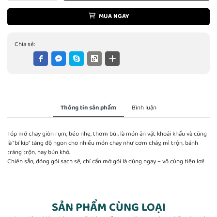
MUA NGAY
Chia sẻ:
Thông tin sản phẩm
Bình luận
Tóp mỡ chay giòn rụm, béo nhẹ, thơm bùi, là món ăn vặt khoái khẩu và cũng
là "bí kíp" tăng độ ngon cho nhiều món chay như cơm cháy, mì trộn, bánh
tráng trộn, hay bún khô.
Chiên sẵn, đóng gói sạch sẽ, chỉ cần mở gói là dùng ngay – vô cùng tiện lợi!
SẢN PHẨM CÙNG LOẠI