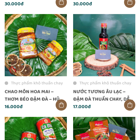
DÙNG CHAY AN TOÀN
30.000đ
LÀ GHIỀN
30.000đ
Thực phẩm khô thuần chay
Thực phẩm khô thuần chay
CHAO MÔN HOA MAI –
NƯỚC TƯƠNG ÂU LẠC –
THƠM BÉO ĐẬM ĐÀ – HŨ
ĐẬM ĐÀ THUẦN CHAY, DỄ
200G
16.000đ
PHA CHẾ VÀ NÊM NẾM
17.000đ