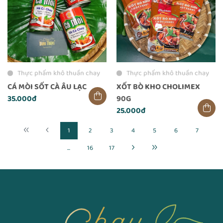
Thực phẩm khô thuần chay
Thực phẩm khô thuần chay
CÁ MÒI SỐT CÀ ÂU LẠC
XỐT BÒ KHO CHOLIMEX
35.000đ
90G
25.000đ
1
2
3
4
5
6
7
...
16
17