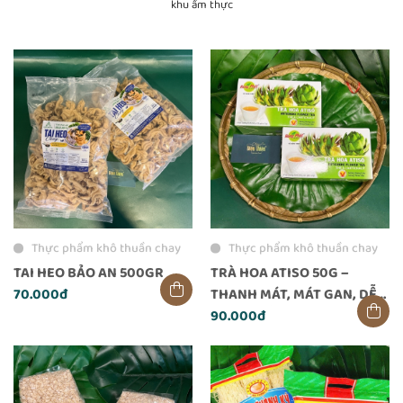
khu ẩm thực
Thực phẩm khô thuần chay
Thực phẩm khô thuần chay
TAI HEO BẢO AN 500GR
TRÀ HOA ATISO 50G –
70.000đ
THANH MÁT, MÁT GAN, DỄ
UỐNG MỖI NGÀY
90.000đ