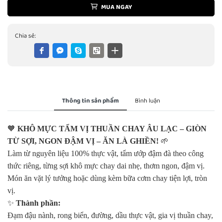
MUA NGAY
Chia sẻ:
Thông tin sản phẩm
Bình luận
🧡
KHÔ MỰC TẨM VỊ THUẦN CHAY ÂU LẠC – GIÒN
TỪ SỢI, NGON ĐẬM VỊ – ĂN LÀ GHIỀN!
🌱
Làm từ nguyên liệu 100% thực vật, tẩm ướp đậm đà theo công
thức riêng, từng sợi khô mực chay dai nhẹ, thơm ngon, đậm vị.
Món ăn vặt lý tưởng hoặc dùng kèm bữa cơm chay tiện lợi, tròn
vị.
✨
Thành phần:
Đạm đậu nành, rong biển, đường, dầu thực vật, gia vị thuần chay,