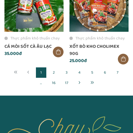
Thực phẩm khô thuần chay
Thực phẩm khô thuần chay
CÁ MÒI SỐT CÀ ÂU LẠC
XỐT BÒ KHO CHOLIMEX
35.000đ
90G
25.000đ
1
2
3
4
5
6
7
...
16
17