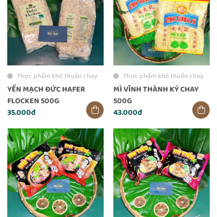
Thực phẩm khô thuần chay
Thực phẩm khô thuần chay
YẾN MẠCH ĐỨC HAFER
MÌ VĨNH THÀNH KÝ CHAY
FLOCKEN 500G
500G
35.000đ
43.000đ