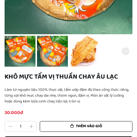
KHÔ MỰC TẨM VỊ THUẦN CHAY ÂU LẠC
Làm từ nguyên liệu 100% thực vật, tẩm ướp đậm đà theo công thức riêng,
từng sợi khô mực chay dai nhẹ, thơm ngon, đậm vị. Món ăn vặt lý tưởng
hoặc dùng kèm bữa cơm chay tiện lợi, tròn vị.
30.000đ
THÊM VÀO GIỎ