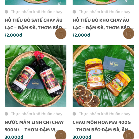
Thực phẩm khô thuần chay
Thực phẩm khô thuần chay
HỦ TIẾU BÒ SATẾ CHAY ÂU
HỦ TIẾU BÒ KHO CHAY ÂU
LẠC – ĐẬM ĐÀ, THƠM BÉO,
LẠC – ĐẬM ĐÀ, THƠM BÉO,
ĂN LIỀN TIỆN LỢI
12.000đ
TIỆN LỢI ĂN LIỀN
12.000đ
Thực phẩm khô thuần chay
Thực phẩm khô thuần chay
NƯỚC MẮM LINH CHI CHAY
CHAO MÔN HOA MAI 400G
500ML – THƠM ĐẬM VỊ,
– THƠM BÉO ĐẬM ĐÀ, ĂN
DÙNG CHAY AN TOÀN
30.000đ
LÀ GHIỀN
30.000đ