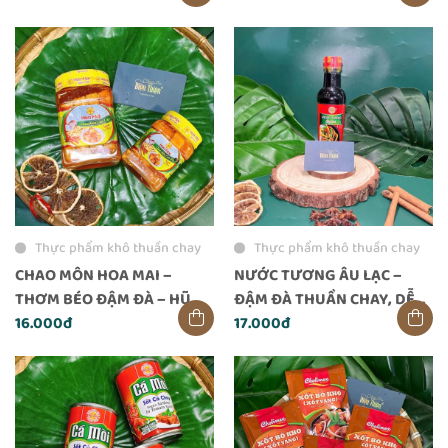
Thực phẩm khô thuần chay
Thực phẩm khô thuần chay
CHAO MÔN HOA MAI –
NƯỚC TƯƠNG ÂU LẠC –
THƠM BÉO ĐẬM ĐÀ – HŨ
ĐẬM ĐÀ THUẦN CHAY, DỄ
200G
16.000đ
PHA CHẾ VÀ NÊM NẾM
17.000đ