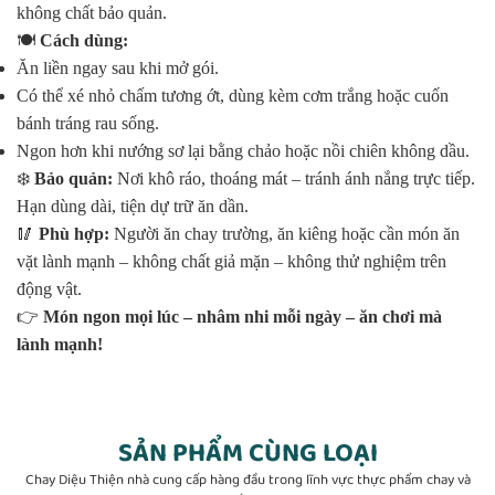
không chất bảo quản.
🍽️
Cách dùng:
Ăn liền ngay sau khi mở gói.
Có thể xé nhỏ chấm tương ớt, dùng kèm cơm trắng hoặc cuốn
bánh tráng rau sống.
Ngon hơn khi nướng sơ lại bằng chảo hoặc nồi chiên không dầu.
❄️
Bảo quản:
Nơi khô ráo, thoáng mát – tránh ánh nắng trực tiếp.
Hạn dùng dài, tiện dự trữ ăn dần.
🥢
Phù hợp:
Người ăn chay trường, ăn kiêng hoặc cần món ăn
vặt lành mạnh – không chất giả mặn – không thử nghiệm trên
động vật.
👉
Món ngon mọi lúc – nhâm nhi mỗi ngày – ăn chơi mà
lành mạnh!
SẢN PHẨM CÙNG LOẠI
Chay Diệu Thiện nhà cung cấp hàng đầu trong lĩnh vực thực phẩm chay và