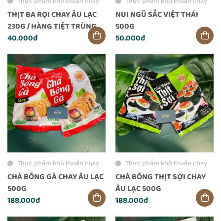
Thực phẩm khô thuần chay
Thực phẩm khô thuần chay
THỊT BA RỌI CHAY ÂU LẠC
NUI NGŨ SẮC VIỆT THÁI
230G / HÀNG TIỆT TRÙNG
500G
40.000đ
50.000đ
Thực phẩm khô thuần chay
Thực phẩm khô thuần chay
CHÀ BÔNG GÀ CHAY ÂU LẠC
CHÀ BÔNG THỊT SỢI CHAY
500G
ÂU LẠC 500G
188.000đ
188.000đ