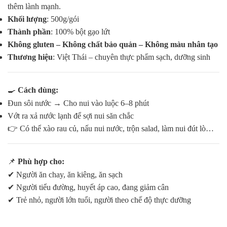
thêm lành mạnh.
Khối lượng
: 500g/gói
Thành phần
: 100% bột gạo lứt
Không gluten – Không chất bảo quản – Không màu nhân tạo
Thương hiệu
: Việt Thái – chuyên thực phẩm sạch, dưỡng sinh
🍳
Cách dùng:
Đun sôi nước → Cho nui vào luộc 6–8 phút
Vớt ra xả nước lạnh để sợi nui săn chắc
👉 Có thể xào rau củ, nấu nui nước, trộn salad, làm nui đút lò…
📌
Phù hợp cho:
✔ Người ăn chay, ăn kiêng, ăn sạch
✔ Người tiểu đường, huyết áp cao, đang giảm cân
✔ Trẻ nhỏ, người lớn tuổi, người theo chế độ thực dưỡng