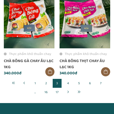
Thực phẩm khô thuần chay
Thực phẩm khô thuần chay
CHÀ BÔNG GÀ CHAY ÂU LẠC
CHÀ BÔNG THỊT CHAY ÂU
1KG
LẠC 1KG
340.000đ
340.000đ
1
2
3
4
5
6
7
...
16
17