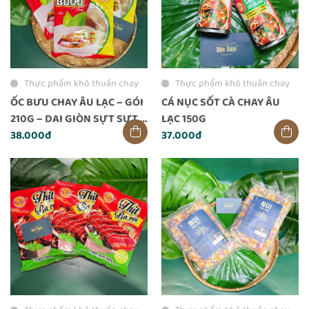
Thực phẩm khô thuần chay
Thực phẩm khô thuần chay
ỐC BƯU CHAY ÂU LẠC – GÓI
CÁ NỤC SỐT CÀ CHAY ÂU
210G – DAI GIÒN SỰT SỰT,
LẠC 150G
NGON NHƯ THẬT
38.000đ
37.000đ